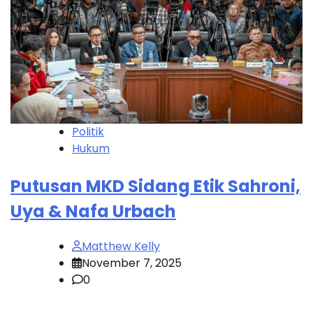
Politik
Hukum
Putusan MKD Sidang Etik Sahroni,
Uya & Nafa Urbach
Matthew Kelly
November 7, 2025
0