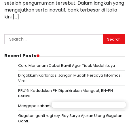
setelah pengumuman tersebut. Dalam langkah yang
mengejutkan serta inovatif, bank terbesar di Italia
kini […]
Search
for:
Recent Posts
Cara Menanam Cabai Rawit Agar Tidak Mudah Layu
Dirgakkum Korlantas: Jangan Mudah Percaya Informasi
Viral
PRU16: Kedudukan PH Diperkirakan Menguat, BN-PN
Berliku
Mengapa saham Kioxia turun tajam meski laba naik
Gugatan ganti rugi roy: Roy Suryo Ajukan Ulang Gugatan
Ganti…