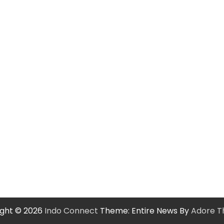
ight © 2026
Indo Connect
Theme: Entire News By
Adore 