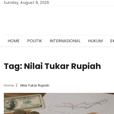
Skip
Sunday, August 9, 2026
to
content
HOME
POLITIK
INTERNASIONAL
HUKUM
E
Tag:
Nilai Tukar Rupiah
Home
Nilai Tukar Rupiah