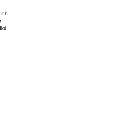
oleh
b
lai