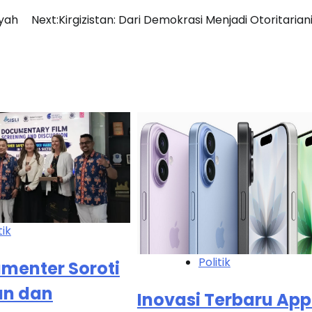
ayah
Next:
Kirgizistan: Dari Demokrasi Menjadi Otoritaria
tik
Politik
umenter Soroti
n dan
Inovasi Terbaru App