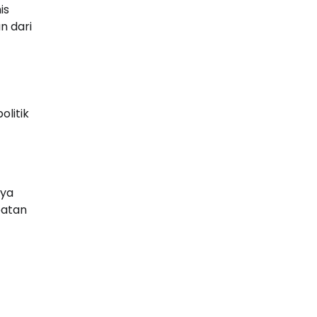
is
n dari
olitik
nya
batan