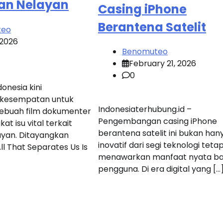
an Nelayan
Casing iPhone
Berantena Satelit
teo
 2026
Benomuteo
February 21, 2026
0
onesia kini
kesempatan untuk
Indonesiaterhubung.id –
ebuah film dokumenter
Pengembangan casing iPhone
t isu vital terkait
berantena satelit ini bukan han
ayan. Ditayangkan
inovatif dari segi teknologi tetap
ll That Separates Us Is
menawarkan manfaat nyata ba
pengguna. Di era digital yang […