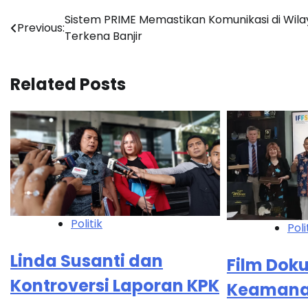
Post
Sistem PRIME Memastikan Komunikasi di Wil
Previous:
Terkena Banjir
navigation
Related Posts
Politik
Poli
Linda Susanti dan
Film Dok
Kontroversi Laporan KPK
Keamana