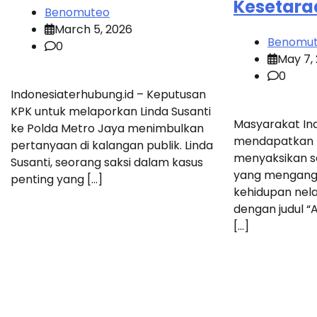
Kesetara
Benomuteo
March 5, 2026
Benomu
0
May 7,
0
Indonesiaterhubung.id – Keputusan
KPK untuk melaporkan Linda Susanti
Masyarakat Ind
ke Polda Metro Jaya menimbulkan
mendapatkan 
pertanyaan di kalangan publik. Linda
menyaksikan s
Susanti, seorang saksi dalam kasus
yang mengangka
penting yang […]
kehidupan nel
dengan judul “A
[…]