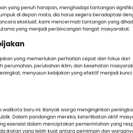
han yang penuh harapan, menghadapi tantangan signifika
umpuk di depan mata, dia harus segera beradaptasi den
wancara eksklusif, kami mencermati tantangan yang diha
 utama yang menjadi perbincangan hangat masyarakat.
bijakan
jakan yang memerlukan perhatian cepat dan fokus dari
ah perumahan, perubahan iklim, dan kesehatan masyarak
ningkat, menyusun kebijakan yang efektif menjadi kunci
walikota baru ini. Banyak warga menginginkan peningk
ublik. Dalam pandangan mereka, keterlibatan aktif masy
g esensial dalam menciptakan pemerintahan yang respo
 ada ikatan yang lebih kuat antara pemimpin dan wargany