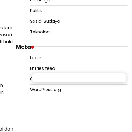
Olahraga
Politik
Sosial Budaya
tsdam.
Teknologi
wasan
 bukti
Meta
Log in
Entries feed
Comments feed
an
WordPress.org
an
ai dan