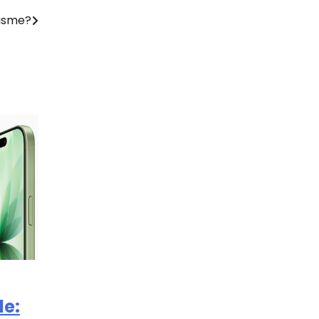
nisme?
le: