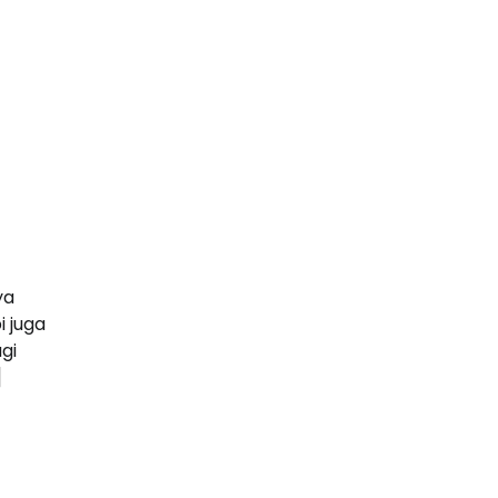
ya
i juga
gi
]