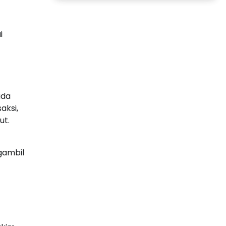
i
ada
aksi,
ut.
gambil