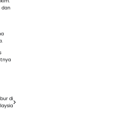
kim.
n dan
ma
a.
s
utnya
bur di
laysia