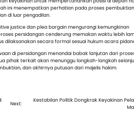
an keyakinan untuk mempertahankan posisi di depan ha
gkah ini menempatkan perhatian pada proses pembuktia
n di luar pengadilan.
tive justice dan plea bargain mengurangi kemungkinan
, proses persidangan cenderung memakan waktu lebih la
s dilaksanakan secara formal sesuai hukum acara pidan
aan di persidangan menandai babak lanjutan dari prose
mua pihak terkait akan menunggu langkah-langkah selanj
uktian, dan akhirnya putusan dari majelis hakim.
i
Kestabilan Politik Dongkrak Keyakinan Pela
Next:
Ma