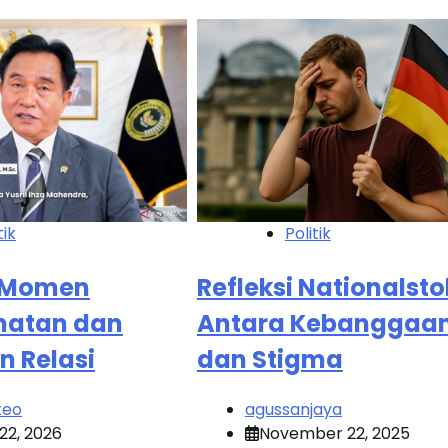
tik
Politik
: Momen
Refleksi Nationalstol
hatan dan
Antara Kebanggaa
n Relasi
dan Stigma
teo
agussanjaya
22, 2026
November 22, 2025