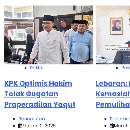
Politik
Poli
KPK Optimis Hakim
Lebaran
Tolak Gugatan
Kemasla
Praperadilan Yaqut
Pemuliha
Benomuteo
Benomu
March 10, 2026
March 