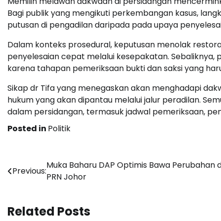
Memilih melawan dakwaan di persidangan mencermink
Bagi publik yang mengikuti perkembangan kasus, lan
putusan di pengadilan daripada pada upaya penyelesaia
Dalam konteks prosedural, keputusan menolak restora
penyelesaian cepat melalui kesepakatan. Sebaliknya
karena tahapan pemeriksaan bukti dan saksi yang haru
Sikap dr Tifa yang menegaskan akan menghadapi dakw
hukum yang akan dipantau melalui jalur peradilan. Se
dalam persidangan, termasuk jadwal pemeriksaan, pemb
Posted in
Politik
Post
Muka Baharu DAP Optimis Bawa Perubahan d
Previous:
PRN Johor
navigation
Related Posts