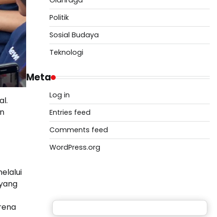
Olahraga
Politik
Sosial Budaya
Teknologi
Meta
Log in
l.
an
Entries feed
Comments feed
WordPress.org
elalui
 yang
arena