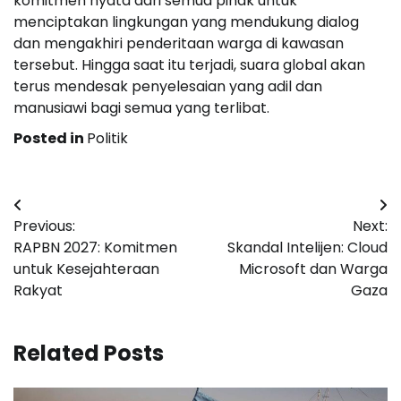
komitmen nyata dari semua pihak untuk
menciptakan lingkungan yang mendukung dialog
dan mengakhiri penderitaan warga di kawasan
tersebut. Hingga saat itu terjadi, suara global akan
terus mendesak penyelesaian yang adil dan
manusiawi bagi semua yang terlibat.
Posted in
Politik
Post
Previous:
Next:
navigation
RAPBN 2027: Komitmen
Skandal Intelijen: Cloud
untuk Kesejahteraan
Microsoft dan Warga
Rakyat
Gaza
Related Posts