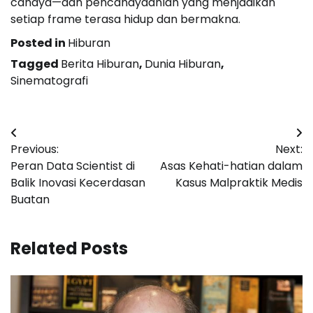
cahaya—dan pencahayaanlah yang menjadikan
setiap frame terasa hidup dan bermakna.
Posted in
Hiburan
Tagged
Berita Hiburan
,
Dunia Hiburan
,
Sinematografi
Post
Previous:
Next:
navigation
Peran Data Scientist di
Asas Kehati-hatian dalam
Balik Inovasi Kecerdasan
Kasus Malpraktik Medis
Buatan
Related Posts