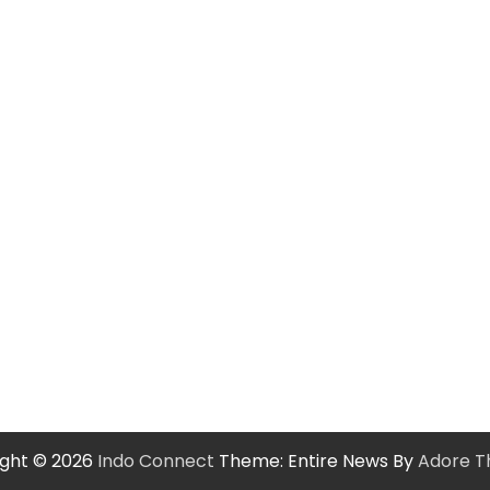
ight © 2026
Indo Connect
Theme: Entire News By
Adore 