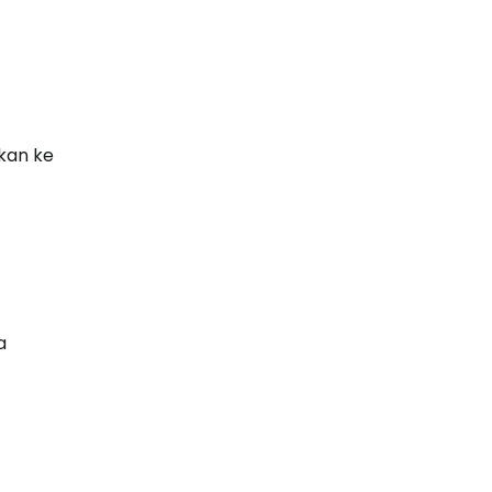
ikan ke
a