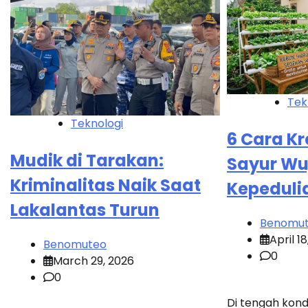
Tek
Teknologi
6 Cara Kr
Mudik di Tarakan:
Sayur Wu
Kriminalitas Naik Saat
Kepedulia
Lakalantas Turun
Benomu
April 1
Benomuteo
0
March 29, 2026
0
Di tengah kond