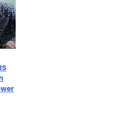
RS
h
ower