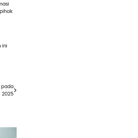
masi
 pihak
ini
r pada
2025