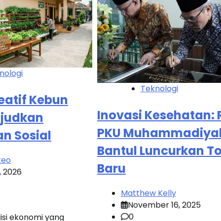
nologi
Teknologi
eatif Kebun
Inovasi Kesehatan: 
judkan
PKU Muhammadiya
n Sosial
Bantul Luncurkan T
teo
Baru
8, 2026
Matthew Kelly
November 16, 2025
0
isi ekonomi yang