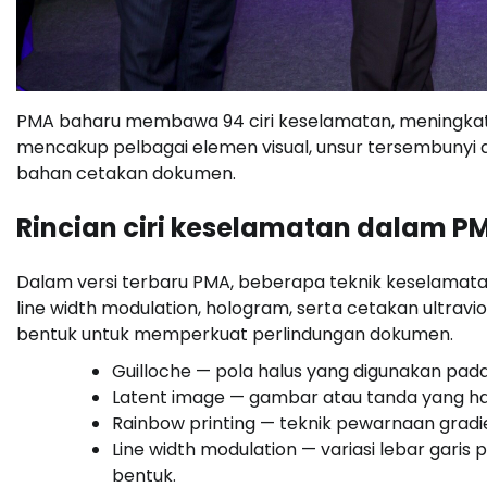
PMA baharu membawa 94 ciri keselamatan, meningkat d
mencakup pelbagai elemen visual, unsur tersembunyi d
bahan cetakan dokumen.
Rincian ciri keselamatan dalam P
Dalam versi terbaru PMA, beberapa teknik keselamatan y
line width modulation, hologram, serta cetakan ultravi
bentuk untuk memperkuat perlindungan dokumen.
Guilloche — pola halus yang digunakan pada
Latent image — gambar atau tanda yang hany
Rainbow printing — teknik pewarnaan gradi
Line width modulation — variasi lebar gari
bentuk.