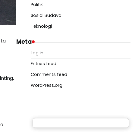
Politik
Sosial Budaya
Teknologi
rta
Meta
Log in
Entries feed
Comments feed
nting,
a
WordPress.org
ka