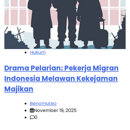
Hukum
Drama Pelarian: Pekerja Migran
Indonesia Melawan Kekejaman
Majikan
Benomuteo
November 19, 2025
0