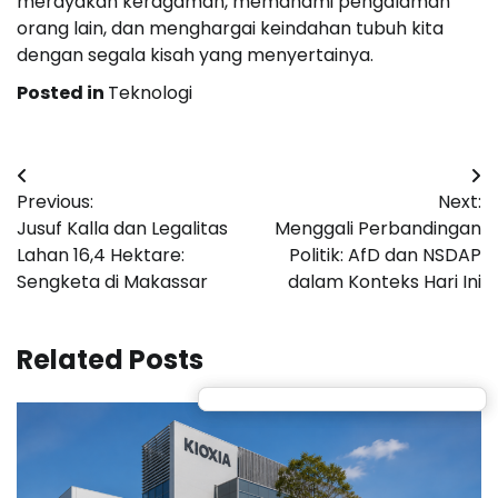
merayakan keragaman, memahami pengalaman
orang lain, dan menghargai keindahan tubuh kita
dengan segala kisah yang menyertainya.
Posted in
Teknologi
Post
Previous:
Next:
navigation
Jusuf Kalla dan Legalitas
Menggali Perbandingan
Lahan 16,4 Hektare:
Politik: AfD dan NSDAP
Sengketa di Makassar
dalam Konteks Hari Ini
Related Posts