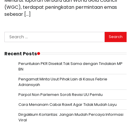
Menurut laporan terbaru dari World Gold Council
(WGC), terdapat peningkatan permintaan emas
sebesar […]
Search
for:
Recent Posts
Peruntukan PKR Disekat Tak Sama dengan Tindakan MP
BN
Pengamat Minta Usut Pihak Lain di Kasus Febrie
Adriansyah
Parpol Non Parlemen Soroti Revisi UU Pemilu
Cara Menanam Cabai Rawit Agar Tidak Mudah Layu
Dirgakkum Korlantas: Jangan Mudah Percaya Informasi
Viral