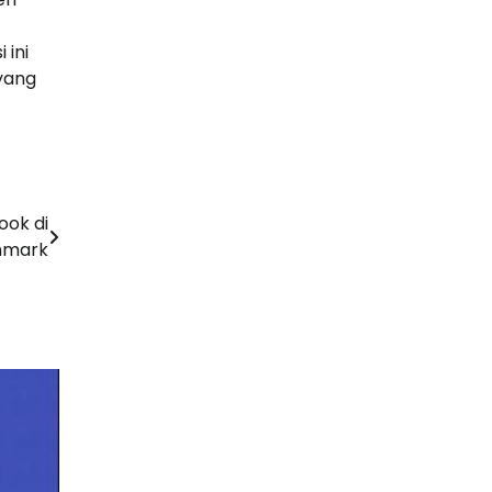
 ini
yang
ook di
nmark