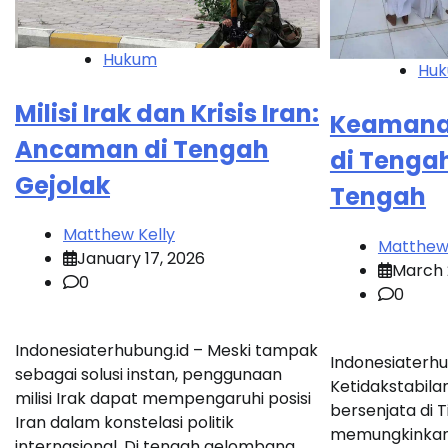
Hukum
Hu
Milisi Irak dan Krisis Iran:
Keamanan
Ancaman di Tengah
di Tengah
Gejolak
Tengah
Matthew Kelly
Matthew 
January 17, 2026
March 
0
0
Indonesiaterhubung.id – Meski tampak
Indonesiaterhu
sebagai solusi instan, penggunaan
Ketidakstabilan
milisi Irak dapat mempengaruhi posisi
bersenjata di 
Iran dalam konstelasi politik
memungkinkan
internasional. Di tengah gelombang