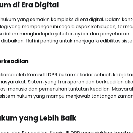
 di Era Digital
ukum yang semakin kompleks di era digital. Dalam kontek
logi yang mempengaruhi segala aspek kehidupan, terma
usi dalam menghadapi kejahatan cyber dan penyebaran
iabaikan. Hal ini penting untuk menjaga kredibilitas sist
rkeadilan
arsai oleh Komisi III DPR bukan sekadar sebuah kebijaka
asyarakat. Sistem yang transparan dan berkeadilan ak
sasi manusia dan pemenuhan tuntutan keadilan. Masyara
ju sistem hukum yang mampu menjawab tantangan zama
kum yang Lebih Baik
saan, dan Pengadilan, Komisi III DPR menunjukkan komitm