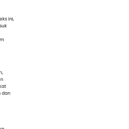
s ini,
suk
em
n,
an
kat
n dan
en