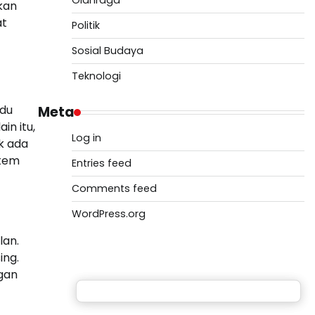
Olahraga
kan
at
Politik
Sosial Budaya
Teknologi
idu
Meta
in itu,
Log in
k ada
stem
Entries feed
Comments feed
WordPress.org
lan.
ing.
gan