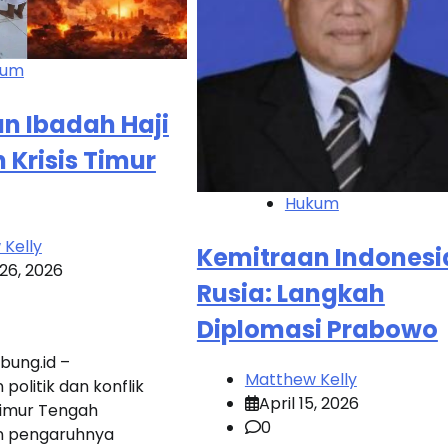
kum
 Ibadah Haji
 Krisis Timur
Hukum
Kelly
Kemitraan Indonesi
26, 2026
Rusia: Langkah
Diplomasi Prabowo
bung.id –
Matthew Kelly
 politik dan konflik
April 15, 2026
Timur Tengah
0
 pengaruhnya