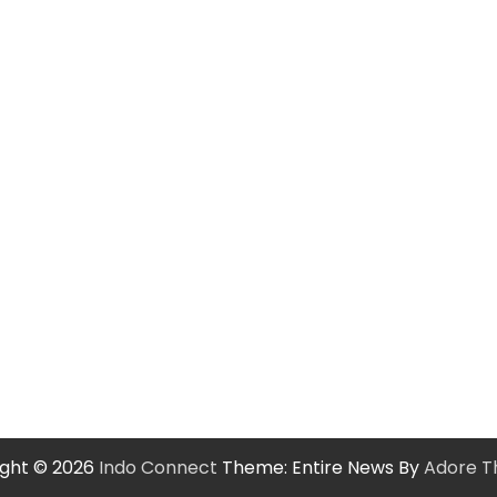
ight © 2026
Indo Connect
Theme: Entire News By
Adore 