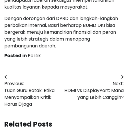
pendapatan daerah sekaligus mempertahankan
kualitas layanan kepada masyarakat.
Dengan dorongan dari DPRD dan langkah-langkah
perbaikan internal, Basri berharap BUMD DKI bisa
bergerak menuju kemandirian finansial dan peran
yang lebih strategis dalam menopang
pembangunan daerah.
Posted in
Politik
Post
Previous:
Next:
navigation
Tuan Guru Batak: Etika
HDMI vs DisplayPort: Mana
Menyampaikan Kritik
yang Lebih Canggih?
Harus Dijaga
Related Posts